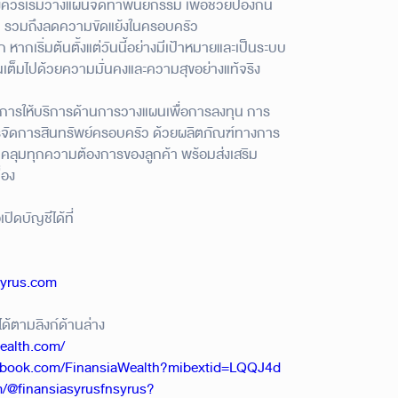
ควรเริ่มวางแผนจัดทำพินัยกรรม เพื่อช่วยป้องกัน
น รวมถึงลดความขัดแย้งในครอบครัว
หากเริ่มต้นตั้งแต่วันนี้อย่างมีเป้าหมายและเป็นระบบ
ณเต็มไปด้วยความมั่นคงและความสุขอย่างแท้จริง
การให้บริการด้านการวางแผนเพื่อการลงทุน การ
รจัดการสินทรัพย์ครอบครัว ด้วยผลิตภัณฑ์ทางการ
คลุมทุกความต้องการของลูกค้า พร้อมส่งเสริม
่อง
ปิดบัญชีได้ที่
า
yrus.com
ด้ตามลิงก์ด้านล่าง
ealth.com/
ebook.com/FinansiaWealth?mibextid=LQQJ4d
m/@finansiasyrusfnsyrus?