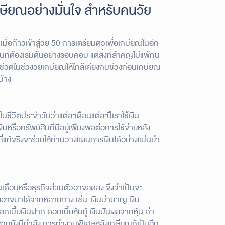
กษียณอย่างมั่นใจ สำหรับคนวัย
 เมื่อก้าวเข้าสู่วัย 50 การเตรียมตัวเพื่อเกษียณในอีก
็นที่ต้องเริ่มต้นอย่างรอบคอบ แต่สิ่งที่สำคัญไม่แพ้กัน
ตในช่วงวัยเกษียณให้ใกล้เคียงกับช่วงก่อนเกษียณ
บ้าง
ในชีวิตประจำวันว่าแต่ละเดือนแต่ละปีเราใช้เงิน
ินหรือทรัพย์สินที่มีอยู่เพียงพอต่อการใช้จ่ายหลัง
ที่แท้จริงจะช่วยให้ท่านวางแผนการเงินได้อย่างแม่นยำ
เดือนหรือธุรกิจส่วนตัวอาจลดลง จึงจำเป็นจะ
 ซึ่งอาจมาได้จากหลายทาง เช่น เงินบำนาญ เงิน
้ยเงินฝาก ดอกเบี้ยหุ้นกู้ เงินปันผลจากหุ้น ค่า
ือหากยังมีกำลัง การทำงานพิเศษหลังเกษียณก็เป็นอีก