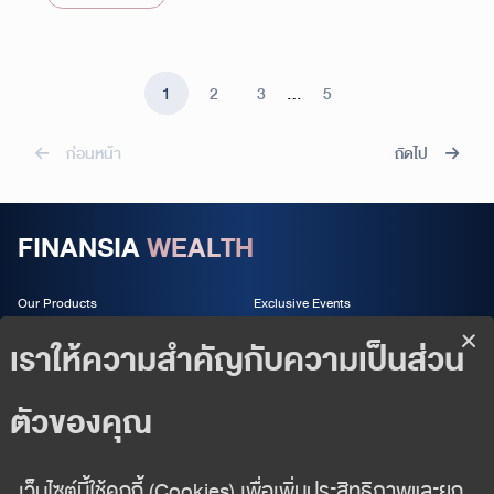
1
2
3
…
5
ก่อนหน้า
ถัดไป
FINANSIA
WEALTH
Our Products
Exclusive Events
Wealth Services
About us
Wealth Insight
Follow us
02 625 2442
wealth-management@fnsyrus.com