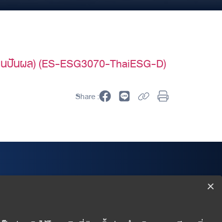
่ายเงินปันผล) (ES-ESG3070-ThaiESG-D)
Share :
Wealth Management Department
Finansia Syrus Securities Public Company Limited
999/9 The Offices at CentralWorld 18/F, Rama I Road,