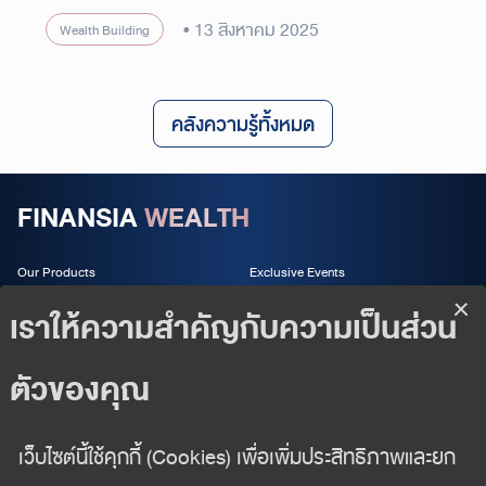
13 สิงหาคม 2025
Wealth Building
คลังความรู้ทั้งหมด
FINANSIA
WEALTH
Our Products
Exclusive Events
Wealth Services
About us
Wealth Insight
Follow us
02 625 2442
wealth-management@fnsyrus.com