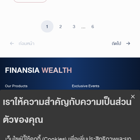
1
2
3
…
6
ก่อนหน้า
ถัดไป
FINANSIA
WEALTH
Our Products
Exclusive Events
Wealth Services
About us
Wealth Insight
Follow us
02 625 2442
wealth-management@fnsyrus.com