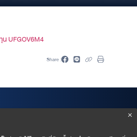
องทุน UFGOV6M4
Share :
Wealth Management Department
Finansia Syrus Securities Public Company Limited
999/9 The Offices at CentralWorld 18/F, Rama I Road,