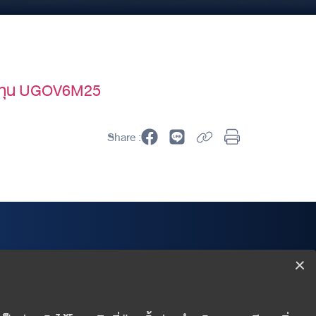
องทุน UGOV6M25
Share :
Wealth Management Department
Finansia Syrus Securities Public Company Limited
999/9 The Offices at CentralWorld 18/F, Rama I Road,