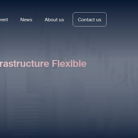
vent
News
About us
Contact us
frastructure Flexible