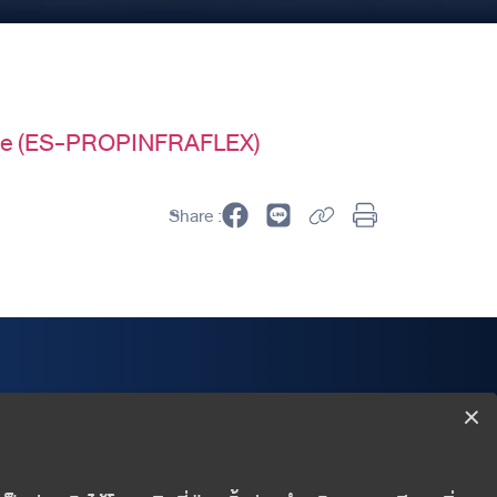
exible (ES-PROPINFRAFLEX)
Share :
Wealth Management Department
Finansia Syrus Securities Public Company Limited
999/9 The Offices at CentralWorld 18/F, Rama I Road,