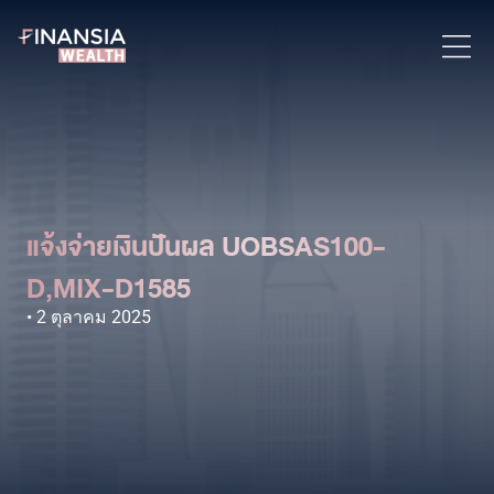
แจ้งจ่ายเงินปันผล UOBSAS100-
D,MIX-D1585
2 ตุลาคม 2025