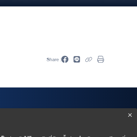
Share :
Wealth Management Department
Finansia Syrus Securities Public Company Limited
999/9 The Offices at CentralWorld 18/F, Rama I Road,