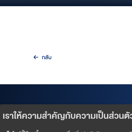
กลับ
Our Products
Exclusive Events
Wealth Services
News