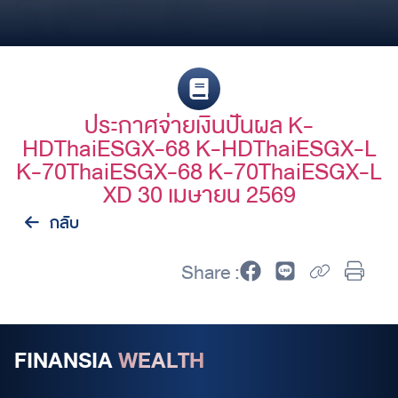
ประกาศจ่ายเงินปันผล K-
HDThaiESGX-68 K-HDThaiESGX-L
K-70ThaiESGX-68 K-70ThaiESGX-L
XD 30 เมษายน 2569
กลับ
Share :
FINANSIA
WEALTH