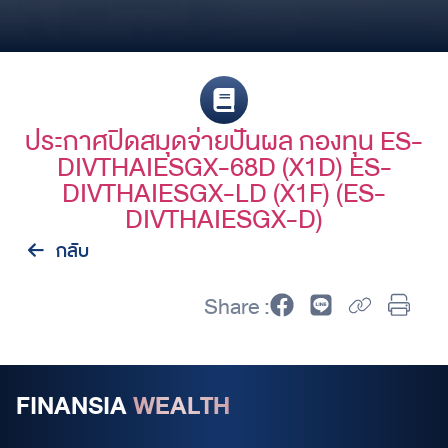
ประกาศปิดสมุดจ่ายปันผล กองทุน ES-
DIVTHAIESGX-68D (X1D) ES-
DIVTHAIESGX-LD (X1F) (ES-
DIVTHAIESGX-D)
กลับ
Share :
FINANSIA
WEALTH