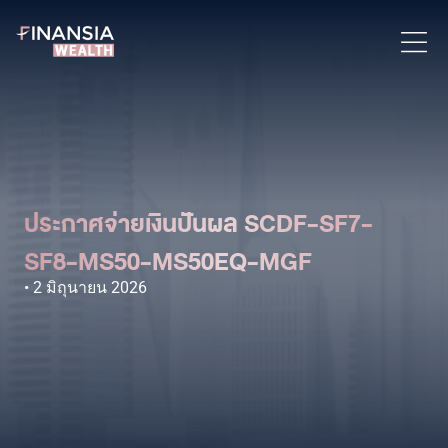
ประกาศจ่ายเงินปันผล SCDF-SF7-
SF8-MS50-MS50EQ-MGF
2 มิถุนายน 2026