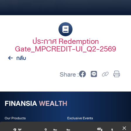
ประกาศ Redemption
Gate_MPCREDIT-UI_Q2-2569
กลับ
Share :
FINANSIA
WEALTH
Our Products
Exclusive Events
Wealth Services
About us