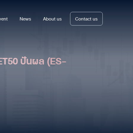
vent
News
About us
Contact us
SET50 ปันผล (ES-