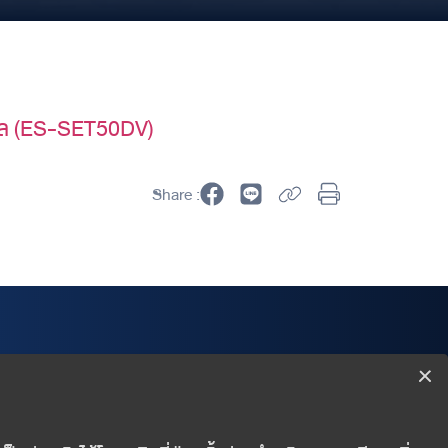
ันผล (ES-SET50DV)
Share :
Wealth Management Department
Finansia Syrus Securities Public Company Limited
999/9 The Offices at CentralWorld 18/F, Rama I Road,