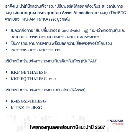
เราจึงแนะนำให้นักลงทุนพิจารณาปรับพอร์ตให้สอดคล้องกับระยะเวลาในการ
ลงทุน
ด้วยกลยุทธ์การลงทุนสไตล์
Asset Allocation
กับกองทุน ThaiESG
จาก บลจ. KKPAM และ KAsset ชูจุดเด่น
สะดวกต่อการ “สับเปลี่ยนกอง (Fund Switching) ” ระหว่างกองทุนหุ้นและ
กองทุนตราสารหนี้ ตามมุมมองการลงทุนในแต่ละช่วงเวลา
เป็นการกระจายการลงทุน พร้อมลดความเสี่ยงของพอร์ตโดยรวม
เหมาะสำหรับการลงทุนระยะยาว
บริษัทหลักทรัพย์จัดการกองทุนเกียรตินาคินภัทร (KKPAM)
𝐊𝐊𝐏 𝐆𝐁 𝐓𝐇𝐀𝐈 𝐄𝐒𝐆
𝐊𝐊𝐏 𝐄𝐐 𝐓𝐇𝐀𝐈 𝐄𝐒𝐆 หรือ
บริษัทหลักทรัพย์จัดการกองทุน กสิกรไทย (KAsset)
𝐊-𝐄𝐒𝐆𝐒𝐈-𝐓𝐡𝐚𝐢𝐄𝐒𝐆
𝐊-𝐓𝐍𝐙-𝐓𝐡𝐚𝐢𝐄𝐒𝐆