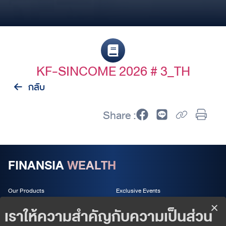
KF-SINCOME 2026 # 3_TH
กลับ
Share :
FINANSIA
WEALTH
Our Products
Exclusive Events
Wealth Services
About us