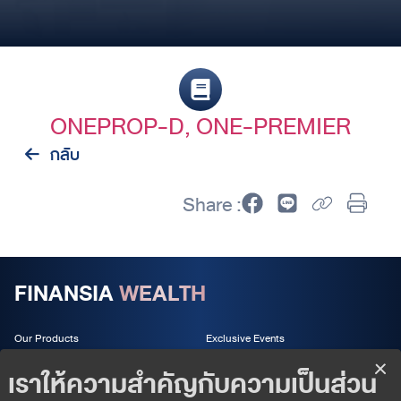
ONEPROP-D, ONE-PREMIER
กลับ
Share :
FINANSIA
WEALTH
Our Products
Exclusive Events
Wealth Services
About us