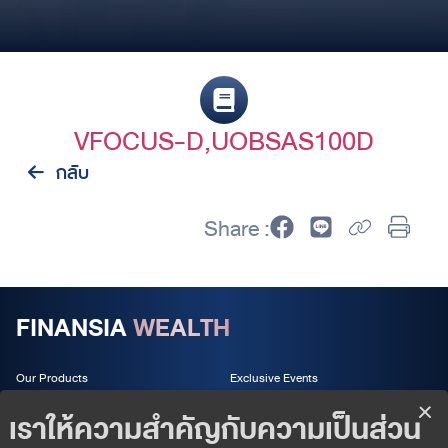
VFOCUS-D,UOBSAS100D
กลับ
Share :
FINANSIA
WEALTH
Our Products
Exclusive Events
Wealth Services
About us